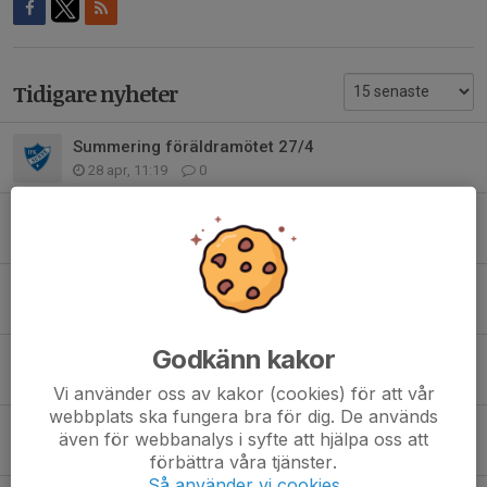
Tidigare nyheter
Summering föräldramötet 27/4
28 apr, 11:19
0
Föräldramöte 27/4
23 apr, 21:37
0
MATCHFLYTT Påskcupen 7v7
4 apr, 13:41
0
Godkänn kakor
Lagindelning Påskcupen 7v7
3 apr, 12:02
0
Vi använder oss av kakor (cookies) för att vår
webbplats ska fungera bra för dig. De används
Uppstart futsalträningar!
även för webbanalys i syfte att hjälpa oss att
22 okt 2025
0
förbättra våra tjänster.
Så använder vi cookies