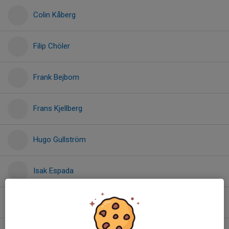
Colin Kåberg
Filip Chöler
Frank Bejbom
Frans Kjellberg
Hugo Gullström
Isak Espada
Joel Skymberg