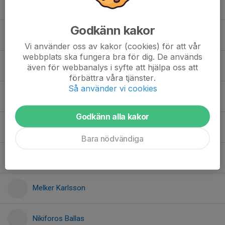
Jöns Mauritzon
Godkänn kakor
Kais Zaitoun
Vi använder oss av kakor (cookies) för att vår
webbplats ska fungera bra för dig. De används
Kalle Hedmark
även för webbanalys i syfte att hjälpa oss att
förbättra våra tjänster.
Så använder vi cookies
Karim Badwi
Godkänn alla kakor
Love Haugen
Bara nödvändiga
Lukas Eklund
Melker Karlsson
Nikiforos Ballas