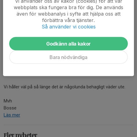
Vi använder oss av kakor (cookies) för att vår
Samling 17:30 på Prästbols IP
webbplats ska fungera bra för dig. De används
även för webbanalys i syfte att hjälpa oss att
Detta gäller P8
förbättra våra tjänster.
Läs mer
Så använder vi cookies
Fortsatt träning
Godkänn alla kakor
24 aug 2020
0 kommentarer
Bara nödvändiga
Hej vi kör på som vanligt ifall någon har missat detta på
Facebook.
Så lördagar mellan 10:00-11:00 kör vi.
Vi håller väl på så länge det är någolunda behagligt väder ute.
Mvh
Bosse
Läs mer
Fler nyheter