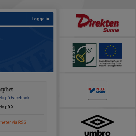
Logga in
nyhet
la på Facebook
la på X
heter via RSS