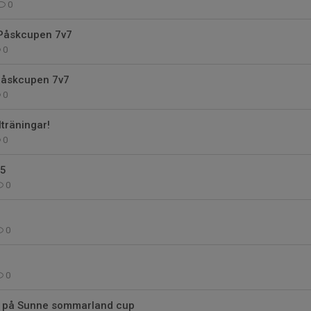
0
åskcupen 7v7
0
Påskcupen 7v7
0
lträningar!
0
25
0
0
0
n på Sunne sommarland cup