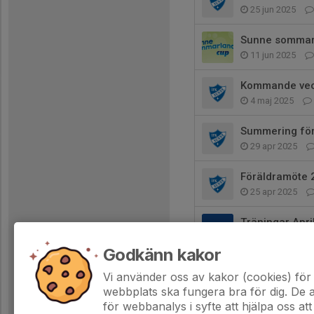
25 jun 2025
Sunne sommarl
11 jun 2025
Kommande ve
4 maj 2025
Summering för
29 apr 2025
Föräldramöte 
25 apr 2025
Träningar Apri
31 mar 2025
Godkänn kakor
Fotbollsträning
Vi använder oss av kakor (cookies) för 
13 mar 2025
webbplats ska fungera bra för dig. De
för webbanalys i syfte att hjälpa oss att