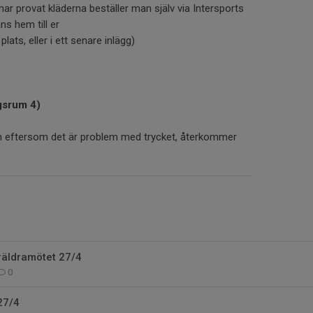
ni har provat kläderna beställer man själv via Intersports
s hem till er
lats, eller i ett senare inlägg)
gsrum 4)
än eftersom det är problem med trycket, återkommer
äldramötet 27/4
0
27/4