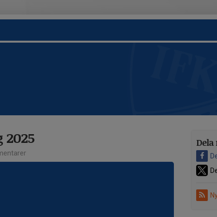
 2025
Dela 
entarer
De
De
Ny