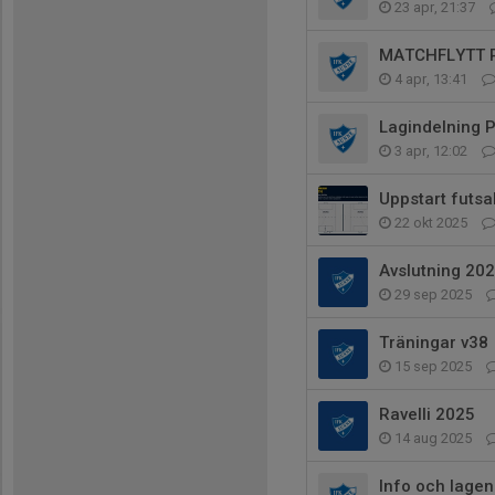
23 apr, 21:37
MATCHFLYTT P
4 apr, 13:41
Lagindelning 
3 apr, 12:02
Uppstart futsa
22 okt 2025
Avslutning 20
29 sep 2025
Träningar v38
15 sep 2025
Ravelli 2025
14 aug 2025
Info och lage