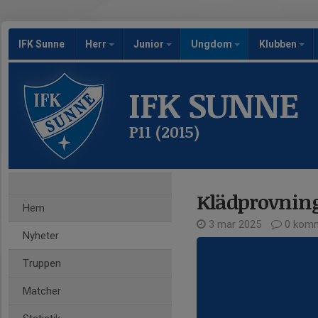
IFK Sunne
Herr
Junior
Ungdom
Klubben
IFK SUNNE
P11 (2015)
Klädprovning
Hem
3 mar 2025
0 komm
Nyheter
Truppen
Matcher