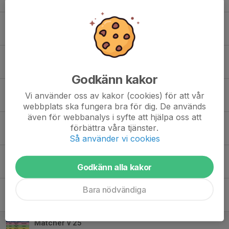
31 jul, 12:16
Semester
3 jul, 08:07
IFK -Kronoparken onsdag 1/7 kl. 19.00
30 jun, 14:27
Godkänn kakor
TACK!!!!
Vi använder oss av kakor (cookies) för att vår
29 jun, 14:58
webbplats ska fungera bra för dig. De används
även för webbanalys i syfte att hjälpa oss att
IFK Sunne - IF Karlstad Fotboll 24/6 19.00 Svennis Pokal
förbättra våra tjänster.
22 jun, 13:55
Så använder vi cookies
Karlskoga SK - IFK Sunne 0 - 1 (0 - 0)
Godkänn alla kakor
22 jun, 13:41
Bara nödvändiga
IFK Sunne - Norrstrands IF 4 - 1 (2 - 1)
16 jun, 14:13
Matcher v 25