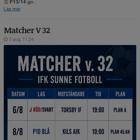
👏
P13/14
gjo...
Läs mer
Matcher V 32
3 aug, 11:24