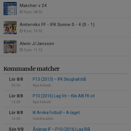
Matcher v 24
9 jun, 08:53
Ämterviks FF - IFK Sunne 0 - 4 (0 - 1)
8 jun, 16:52
Alwin J/Jansson
5 jun, 11:12
Kommande matcher
Lör 8/8
P13 (2013)
–
IFK Skoghall blå
00:00
Nya Kolsvik
Lör 8/8
P10 (2016) Lag Vit
–
Kils AIK FK vit
10:00
Nya Kolsvik
Lör 8/8
IK Arvika Fotboll
–
A-laget
16:00
Solviksvallen
Sön 9/8
Årjängs IF
–
P10 (2016) Lag Blå