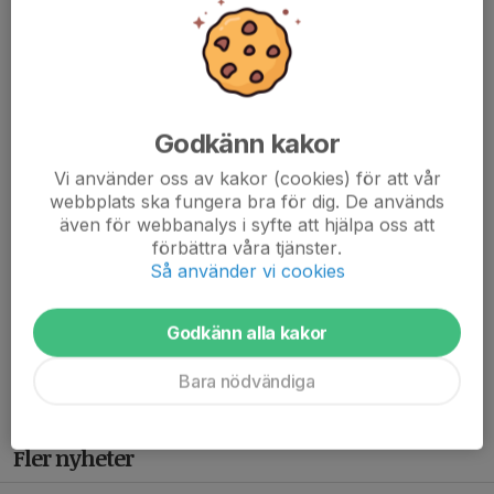
Godkänn kakor
Vi använder oss av kakor (cookies) för att vår
webbplats ska fungera bra för dig. De används
även för webbanalys i syfte att hjälpa oss att
förbättra våra tjänster.
Teodor Vanberg 26 år
Så använder vi cookies
Nytt ansikte i IFK inför säsongsavslutningen under hösten.
Teodor var med och tränade hos oss några gånger under början
Godkänn alla kakor
av säsongen men bestämde sig för att ge Carlstad Crusaders
en möjlighet fram till sommaren....
Bara nödvändiga
Läs mer
Fler nyheter