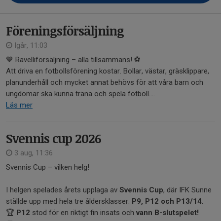
Föreningsförsäljning
Igår, 11:03
💙 Ravelliförsäljning – alla tillsammans! ⚽
Att driva en fotbollsförening kostar. Bollar, västar, gräsklippare,
planunderhåll och mycket annat behövs för att våra barn och
ungdomar ska kunna träna och spela fotboll....
Läs mer
Svennis cup 2026
3 aug, 11:36
Svennis Cup – vilken helg!
I helgen spelades årets upplaga av
Svennis Cup
, där IFK Sunne
ställde upp med hela tre åldersklasser:
P9, P12 och P13/14
.
🏆
P12
stod för en riktigt fin insats och
vann B-slutspelet!