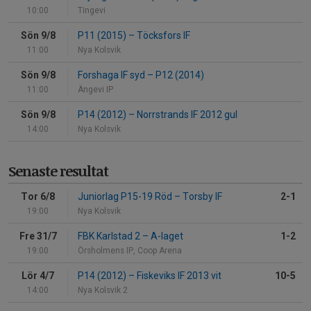
10:00
Tingevi
Sön 9/8
P11 (2015)
–
Töcksfors IF
11:00
Nya Kolsvik
Sön 9/8
Forshaga IF syd
–
P12 (2014)
11:00
Ängevi IP
Sön 9/8
P14 (2012)
–
Norrstrands IF 2012 gul
14:00
Nya Kolsvik
Senaste resultat
Tor 6/8
Juniorlag P15-19 Röd
–
Torsby IF
2-1
19:00
Nya Kolsvik
Fre 31/7
FBK Karlstad 2
–
A-laget
1-2
19:00
Örsholmens IP, Coop Arena
Lör 4/7
P14 (2012)
–
Fiskeviks IF 2013 vit
10-5
14:00
Nya Kolsvik 2