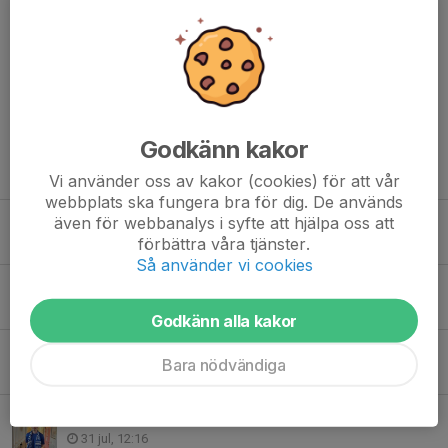
Vill också tacka RIK för deras tillmötesgående att behandla
övergången utan några problem, Tack.
Dela nyhet
Godkänn kakor
Tidigare nyheter
Vi använder oss av kakor (cookies) för att vår
webbplats ska fungera bra för dig. De används
Föreningsförsäljning
även för webbanalys i syfte att hjälpa oss att
förbättra våra tjänster.
Igår, 11:03
Så använder vi cookies
Svennis cup 2026
3 aug, 11:36
Godkänn alla kakor
Matcher V 32
Bara nödvändiga
3 aug, 11:24
Ny spelare inför hösten, Teodor Vanberg från Stene IF
31 jul, 12:16