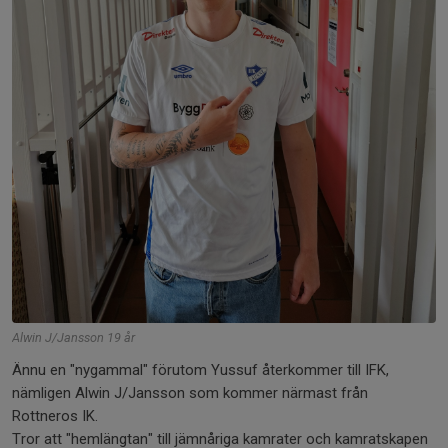
Alwin J/Jansson 19 år
Ännu en "nygammal" förutom Yussuf återkommer till IFK,
nämligen Alwin J/Jansson som kommer närmast från
Rottneros IK.
Tror att "hemlängtan" till jämnåriga kamrater och kamratskapen