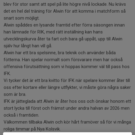
blev för stor samt att spel på lite högre nivå lockade. Nu krävs
det en hel del träning för Alwin för att komma i matchform så
snart som möjligt.
Alwin spåddes en lysande framtid efter förra säsongen innan
han lämnade för RIK, med rätt inställning kan hans
utvecklingskurva åter ta fart och bara gå uppåt, upp till Alwin
själv hur långt han vill gå.
Alwin har ett bra spelsinne, bra teknik och använder båda
fötterna. Han spelar normalt som försvarare men har också
offensiva förutsättning som vi hoppas kommer väl till pass hos
IFK.
Vi tycker det är ett bra kvitto för IFK när spelare kommer åter till
oss efter kortare eller längre utflykter, vi måste göra några saker
som är bra.
IFK är jätteglada att Alwin är åter hos oss och önskar honom ett
stort lycka till först och främst under andra halvan av 2026 men
också i framtiden.
Välkommen tillbaka Alwin och kör hårt framöver så för vi många
roliga timmar på Nya Kolsvik.