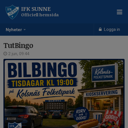
IFK SUNNE
Officiell hemsida
Logga in
Nyheter
TutBingo
2 jun, 09:44