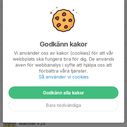
31 jul, 12:16
Semester
3 jul, 08:07
IFK -Kronoparken onsdag 1/7 kl. 19.00
30 jun, 14:27
Godkänn kakor
TACK!!!!
Vi använder oss av kakor (cookies) för att vår
29 jun, 14:58
webbplats ska fungera bra för dig. De används
även för webbanalys i syfte att hjälpa oss att
IFK Sunne - IF Karlstad Fotboll 24/6 19.00 Svennis Pokal
förbättra våra tjänster.
22 jun, 13:55
Så använder vi cookies
Karlskoga SK - IFK Sunne 0 - 1 (0 - 0)
Godkänn alla kakor
22 jun, 13:41
Bara nödvändiga
IFK Sunne - Norrstrands IF 4 - 1 (2 - 1)
16 jun, 14:13
Matcher v 25