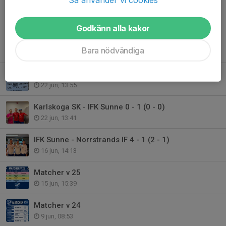
IFK -Kronoparken onsdag 1/7 kl. 19.00
30 jun, 14:27
Godkänn alla kakor
TACK!!!!
Bara nödvändiga
29 jun, 14:58
IFK Sunne - IF Karlstad Fotboll 24/6 19.00 Svennis Pokal
22 jun, 13:55
Karlskoga SK - IFK Sunne 0 - 1 (0 - 0)
22 jun, 13:41
IFK Sunne - Norrstrands IF 4 - 1 (2 - 1)
16 jun, 14:13
Matcher v 25
15 jun, 15:39
Matcher v 24
9 jun, 08:53