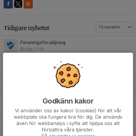
Tidigare nyheter
Föreningsförsäljning
Idag, 11:03
Svennis cup 2026
3 aug, 11:36
Matcher V 32
3 aug, 11:24
Godkänn kakor
Ny spelare inför hösten, Teodor Vanberg från Stene IF
31 jul, 12:16
Vi använder oss av kakor (cookies) för att vår
webbplats ska fungera bra för dig. De används
Semester
även för webbanalys i syfte att hjälpa oss att
3 jul, 08:07
förbättra våra tjänster.
Så använder vi cookies