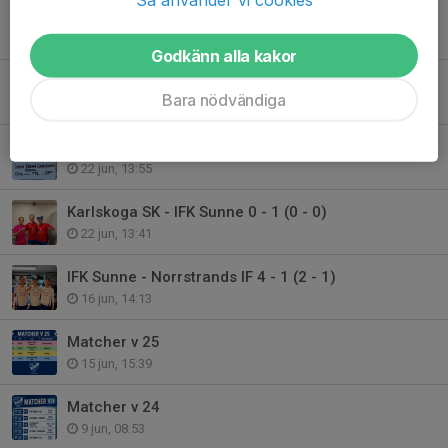
IFK -Kronoparken onsdag 1/7 kl. 19.00
30 jun, 14:27
Godkänn alla kakor
TACK!!!!
Bara nödvändiga
29 jun, 14:58
IFK Sunne - IF Karlstad Fotboll 24/6 19.00 Svennis Pokal
22 jun, 13:55
Karlskoga SK - IFK Sunne 0 - 1 (0 - 0)
22 jun, 13:41
IFK Sunne - Norrstrands IF 4 - 1 (2 - 1)
16 jun, 14:13
Matcher v 25
15 jun, 15:39
Matcher v 24
9 jun, 08:53