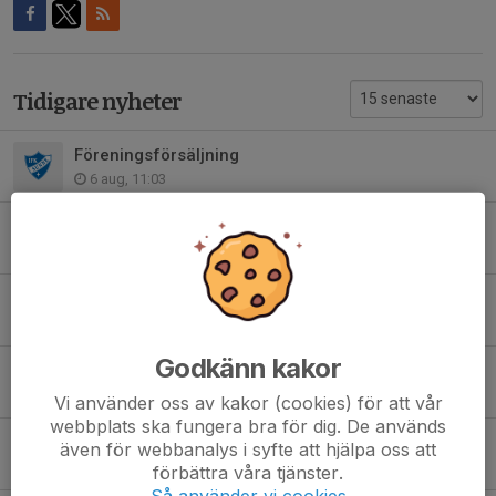
Tidigare nyheter
Föreningsförsäljning
6 aug, 11:03
Svennis cup 2026
3 aug, 11:36
Matcher V 32
3 aug, 11:24
Godkänn kakor
Ny spelare inför hösten, Teodor Vanberg från Stene IF
31 jul, 12:16
Vi använder oss av kakor (cookies) för att vår
webbplats ska fungera bra för dig. De används
Semester
även för webbanalys i syfte att hjälpa oss att
3 jul, 08:07
förbättra våra tjänster.
Så använder vi cookies