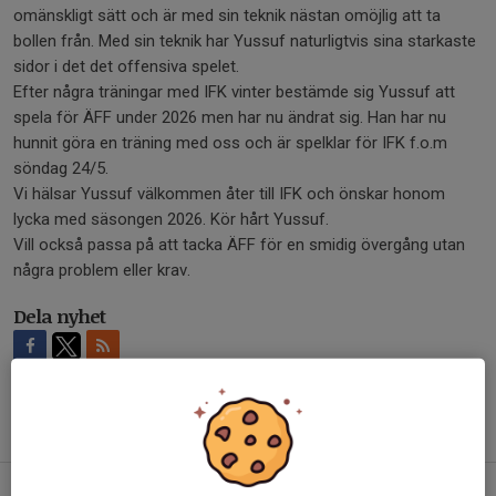
omänskligt sätt och är med sin teknik nästan omöjlig att ta
bollen från. Med sin teknik har Yussuf naturligtvis sina starkaste
sidor i det det offensiva spelet.
Efter några träningar med IFK vinter bestämde sig Yussuf att
spela för ÄFF under 2026 men har nu ändrat sig. Han har nu
hunnit göra en träning med oss och är spelklar för IFK f.o.m
söndag 24/5.
Vi hälsar Yussuf välkommen åter till IFK och önskar honom
lycka med säsongen 2026. Kör hårt Yussuf.
Vill också passa på att tacka ÄFF för en smidig övergång utan
några problem eller krav.
Dela nyhet
Tidigare nyheter
Föreningsförsäljning