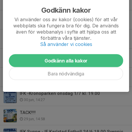
Idag, 11:03
Godkänn kakor
Svennis cup 2026
Vi använder oss av kakor (cookies) för att vår
3 aug, 11:36
webbplats ska fungera bra för dig. De används
även för webbanalys i syfte att hjälpa oss att
Matcher V 32
förbättra våra tjänster.
3 aug, 11:24
Så använder vi cookies
Ny spelare inför hösten, Teodor Vanberg från Stene IF
Godkänn alla kakor
31 jul, 12:16
Bara nödvändiga
Semester
3 jul, 08:07
IFK -Kronoparken onsdag 1/7 kl. 19.00
30 jun, 14:27
TACK!!!!
29 jun, 14:58
IFK Sunne - IF Karlstad Fotboll 24/6 19.00 Svennis Pokal