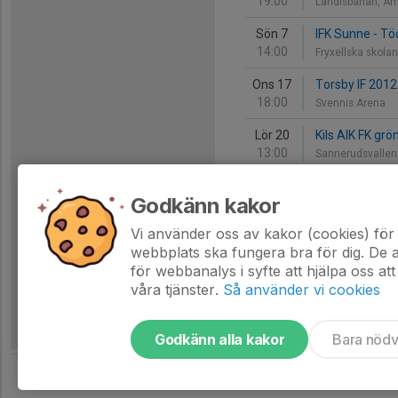
19:00
Landisbanan, Å
Sön 7
IFK Sunne - Tö
14:00
Fryxellska skola
Ons 17
Torsby IF 2012 
18:00
Svennis Arena
Lör 20
Kils AIK FK grö
13:00
Sannerudsvalle
Godkänn kakor
Oktober
Vi använder oss av kakor (cookies) för 
Sön 5
IFK Sunne - Ed
webbplats ska fungera bra för dig. De
11:00
Nya Kolsvik
för webbanalys i syfte att hjälpa oss att
våra tjänster.
Så använder vi cookies
Godkänn alla kakor
Bara nöd
Tjäna pengar till laget