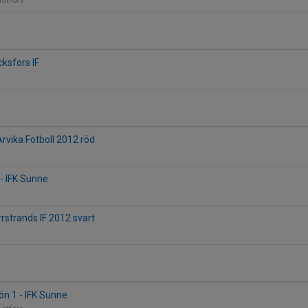
otfors
cksfors IF
Arvika Fotboll 2012 röd
- IFK Sunne
rrstrands IF 2012 svart
ön 1 - IFK Sunne