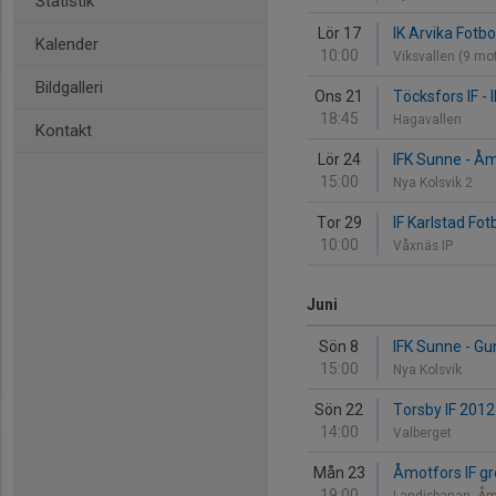
Statistik
Lör 17
IK Arvika Fotbo
Kalender
10:00
Viksvallen (9 mo
Bildgalleri
Ons 21
Töcksfors IF -
18:45
Hagavallen
Kontakt
Lör 24
IFK Sunne - Åm
15:00
Nya Kolsvik 2
Tor 29
IF Karlstad Fot
10:00
Våxnäs IP
Juni
Sön 8
IFK Sunne - Gu
15:00
Nya Kolsvik
Sön 22
Torsby IF 2012
14:00
Valberget
Mån 23
Åmotfors IF gr
19:00