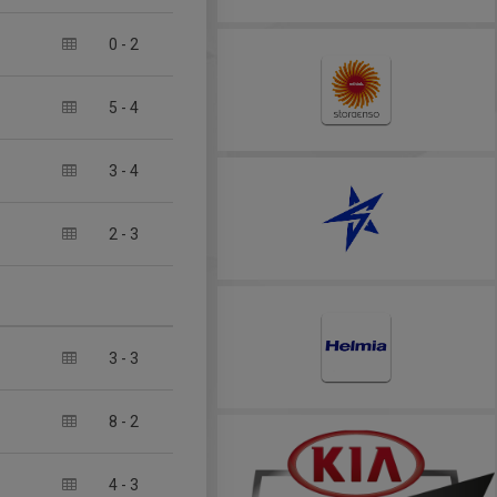
0
-
2
5
-
4
3
-
4
2
-
3
3
-
3
8
-
2
4
-
3