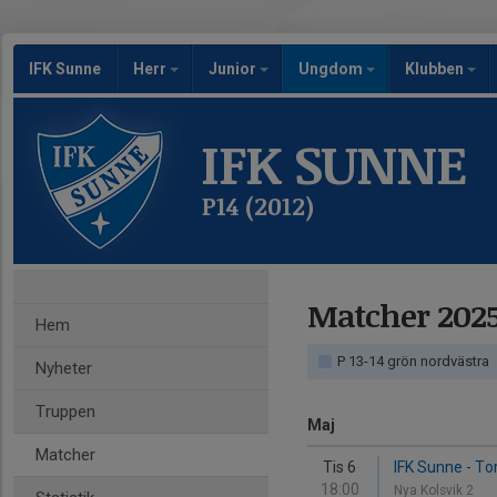
IFK Sunne
Herr
Junior
Ungdom
Klubben
IFK SUNNE
P14 (2012)
Matcher 202
Hem
P 13-14 grön nordvästra
Nyheter
Truppen
Maj
Matcher
Tis 6
IFK Sunne - To
18:00
Nya Kolsvik 2