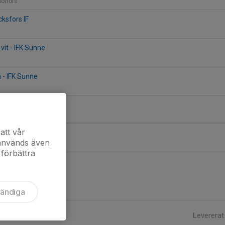
motfors
cksfors IF
n
vit - IFK Sunne
n - IFK Sunne
n
att vår
svalla/Nor
 används även
 förbättra
vändiga
Levererat