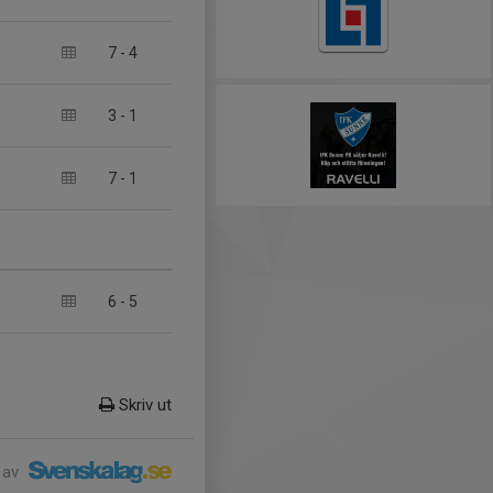
7
-
4
3
-
1
7
-
1
6
-
5
Skriv ut
 av