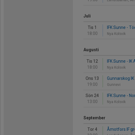
Landisbanan, Åm
Juli
Tis 1
IFK Sunne - Tö
18:00
Nya Kolsvik
Augusti
Tis 12
IFK Sunne - IK 
18:00
Nya Kolsvik
Ons 13
Gunnarskog IK 
19:00
Gunnevi
Sön 24
IFK Sunne - No
13:00
Nya Kolsvik
September
Tor 4
Åmotfors IF gr