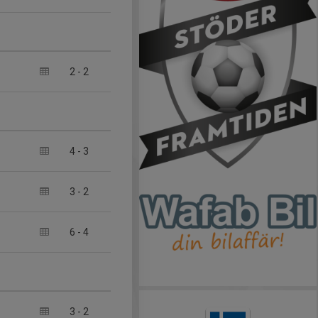
2
-
2
4
-
3
3
-
2
6
-
4
3
-
2