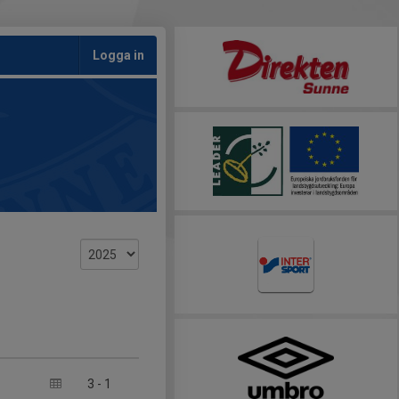
Logga in
3
-
1