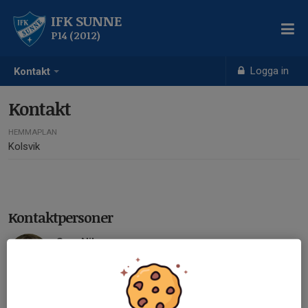
IFK SUNNE
P14 (2012)
Logga in
Kontakt
Kontakt
HEMMAPLAN
Kolsvik
Kontaktpersoner
Sara Nilsson
Lagledare
073-057 74 66
saraelisanilsson@outlook.com