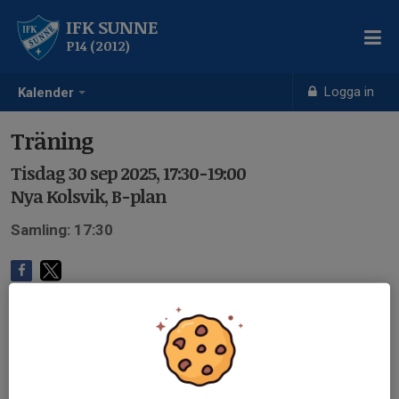
IFK SUNNE
P14 (2012)
Logga in
Kalender
Träning
Tisdag 30 sep 2025, 17:30-19:00
Nya Kolsvik, B-plan
Samling: 17:30