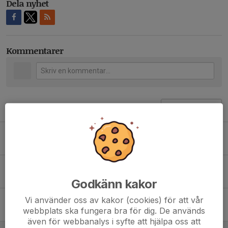
Dela nyhet
Kommentarer
Tidigare nyheter
JOYNA
8 maj 2024
0
JOYNA vår förening redan idag!
20 mar 2024
0
Godkänn kakor
Vi använder oss av kakor (cookies) för att vår
Våren är här
webbplats ska fungera bra för dig. De används
20 mar 2022
1
även för webbanalys i syfte att hjälpa oss att