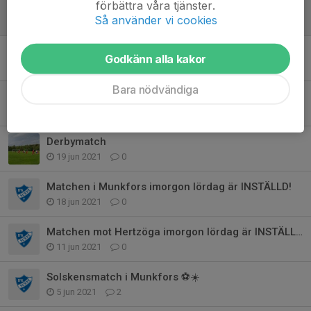
förbättra våra tjänster.
Bolltrillande
Så använder vi cookies
26 nov 2021
0
Träningen drar igång
Godkänn alla kakor
13 nov 2021
0
Bara nödvändiga
Höstlovsfotboll
4 nov 2021
1
Derbymatch
19 jun 2021
0
Matchen i Munkfors imorgon lördag är INSTÄLLD!
18 jun 2021
0
Matchen mot Hertzöga imorgon lördag är INSTÄLLD!
11 jun 2021
0
Solskensmatch i Munkfors ⚽️☀️
5 jun 2021
2