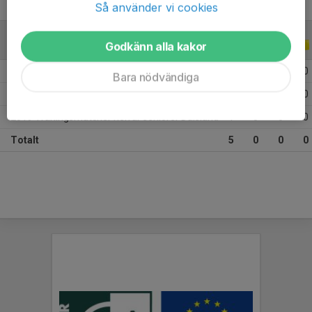
Så använder vi cookies
Godkänn alla kakor
TRÄNINGSMATCHER
2019
2019 Träningsmatcher 2019, herrar 1
3
0
0
0
Bara nödvändiga
2019 Träningsmatcher 2019, herrar region
1
0
0
0
2019 Träningsmatcher herrar seniorer Dalsland
1
0
0
0
Totalt
5
0
0
0