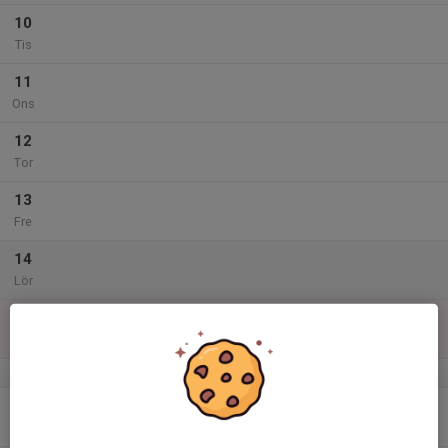
10
Tis
11
Ons
12
Tor
13
Fre
14
Lör
15
Sön
v.47
16
Mån