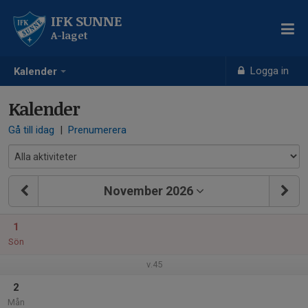
IFK SUNNE
A-laget
Logga in
Kalender
Kalender
Gå till idag
|
Prenumerera
November 2026
1
Sön
v.45
2
Mån