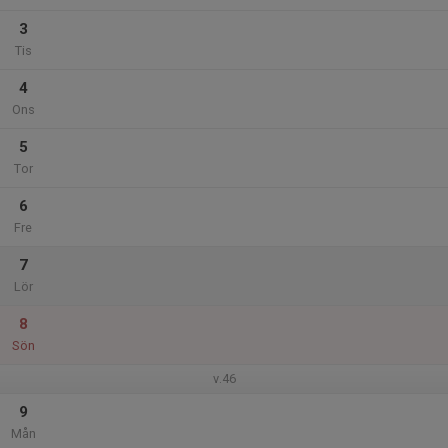
3
Tis
4
Ons
5
Tor
6
Fre
7
Lör
8
Sön
v.46
9
Mån