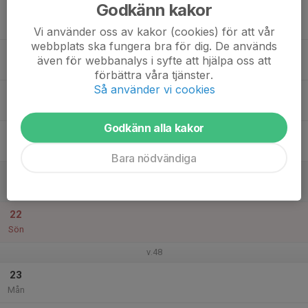
Godkänn kakor
17
Tis
Vi använder oss av kakor (cookies) för att vår
webbplats ska fungera bra för dig. De används
18
även för webbanalys i syfte att hjälpa oss att
Ons
förbättra våra tjänster.
Så använder vi cookies
19
Tor
Godkänn alla kakor
20
Fre
Bara nödvändiga
21
Lör
22
Sön
v.48
23
Mån