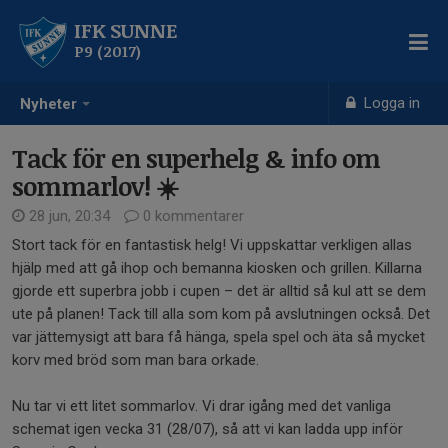
IFK SUNNE
P9 (2017)
Logga in
Nyheter
Tack för en superhelg & info om
sommarlov! ☀️
28 jun, 20:34
0 kommentarer
Stort tack för en fantastisk helg! Vi uppskattar verkligen allas
hjälp med att gå ihop och bemanna kiosken och grillen. Killarna
gjorde ett superbra jobb i cupen – det är alltid så kul att se dem
ute på planen! Tack till alla som kom på avslutningen också. Det
var jättemysigt att bara få hänga, spela spel och äta så mycket
korv med bröd som man bara orkade.
Nu tar vi ett litet sommarlov. Vi drar igång med det vanliga
schemat igen vecka 31 (28/07), så att vi kan ladda upp inför