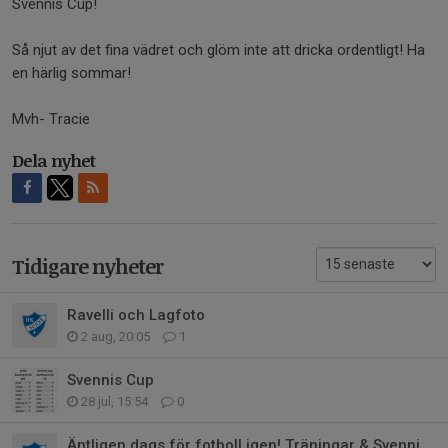
Svennis Cup!
Så njut av det fina vädret och glöm inte att dricka ordentligt! Ha
en härlig sommar!
Mvh- Tracie
Dela nyhet
Tidigare nyheter
Ravelli och Lagfoto
2 aug, 20:05
1
Svennis Cup
28 jul, 15:54
0
Äntligen dags för fotboll igen! Träningar & Svennis Cup