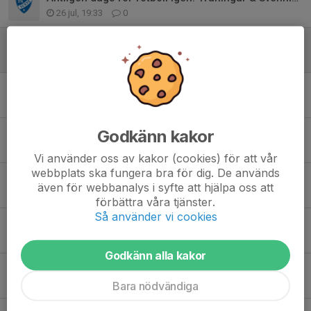
26 jul, 19:33
0
Tack för en superhelg & info om sommarlov! ☀️
28 jun, 20:34
0
Bollkalle till DM match imorgon 24/6!
23 jun, 18:09
7
Godkänn kakor
Söndagens match
12 jun, 15:25
0
Vi använder oss av kakor (cookies) för att vår
webbplats ska fungera bra för dig. De används
KakService
även för webbanalys i syfte att hjälpa oss att
11 jun, 18:56
1
förbättra våra tjänster.
Så använder vi cookies
Träning inställd & föräldra-/spelarmöte
10 jun, 14:47
0
Godkänn alla kakor
KakService-försäljning
2 jun, 22:20
1
Bara nödvändiga