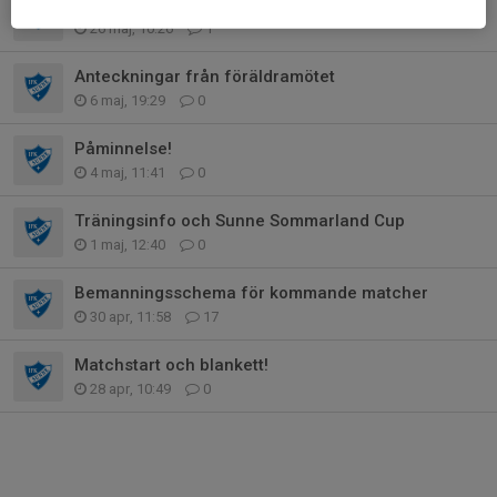
Viktiga datum
26 maj, 10:26
1
Anteckningar från föräldramötet
6 maj, 19:29
0
Påminnelse!
4 maj, 11:41
0
Träningsinfo och Sunne Sommarland Cup
1 maj, 12:40
0
Bemanningsschema för kommande matcher
30 apr, 11:58
17
Matchstart och blankett!
28 apr, 10:49
0