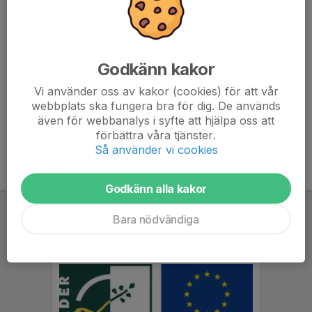
7. IFK Sunne Fotboll 2013-14 vit
8
0
6
8. IFK Skoghall blå
8
-19
4
Godkänn kakor
9. Hertzöga BK 2013 grön
9
-52
4
Vi använder oss av kakor (cookies) för att vår
webbplats ska fungera bra för dig. De används
10. Skattkärrs IF 2013 blå
9
-52
3
även för webbanalys i syfte att hjälpa oss att
förbättra våra tjänster.
Så använder vi cookies
Godkänn alla kakor
Bara nödvändiga