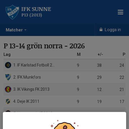
IFK SUNNE
P13 (2013)
Logga in
Matcher
P 13-14 grön norra - 2026
Lag
M
+/-
P
1. IF Karlstad Fotboll 2013 svart
9
38
24
2. IFK Munkfors
9
29
22
3. IK Vikings FK 2013
9
12
21
4. Deje IK 2011
9
19
17
5. Norrstrands IF 2013 röd
9
9
15
6. Forshaga IF 2012
9
16
13