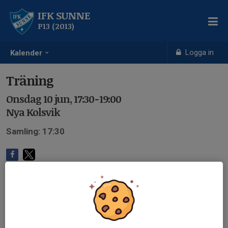
IFK SUNNE
P13 (2013)
Logga in
Kalender
Träning
Onsdag 10 jun, 17:30-19:00
Nya Kolsvik
Samling: 17:30