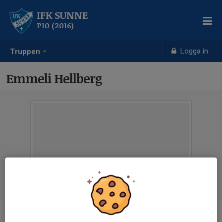
IFK SUNNE
P10 (2016)
Logga in
Truppen
Emmeli Hellberg
Titel
Lagledare