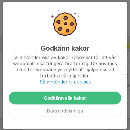
Ålder
10 år
Godkänn kakor
ALLA SERIER
ALLA ÅR
Vi använder oss av kakor (cookies) för att vår
2026
6
0
0
0
webbplats ska fungera bra för dig. De används
2025
4
0
0
0
även för webbanalys i syfte att hjälpa oss att
förbättra våra tjänster.
2024
1
0
0
0
Så använder vi cookies
Totalt
11
0
0
0
Godkänn alla kakor
Bara nödvändiga