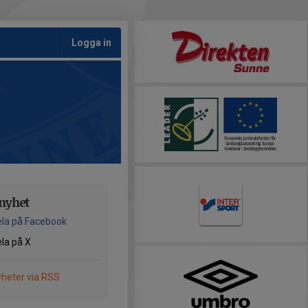
Logga in
nyhet
la på Facebook
la på X
heter via RSS