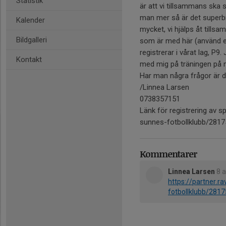
Statistik
är att vi tillsammans ska sä
man mer så är det superbra
Kalender
mycket, vi hjälps åt tills
Bildgalleri
som är med här (använd er
registrerar i vårat lag, P9.
Kontakt
med mig på träningen på m
Har man några frågor är det
/Linnea Larsen
0738357151
Länk för registrering av sp
sunnes-fotbollklubb/2817
Kommentarer
Linnea Larsen
8 
https://partner.ra
fotbollklubb/2817