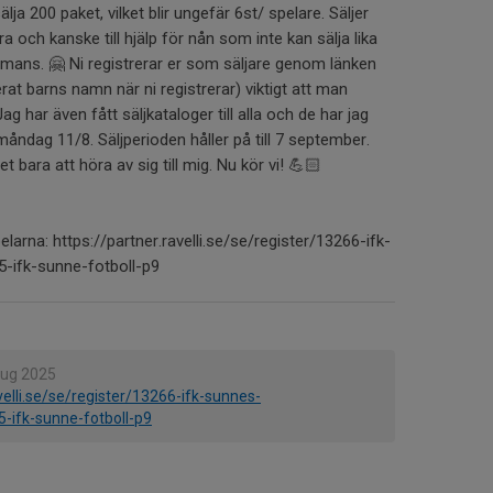
lja 200 paket, vilket blir ungefär 6st/ spelare. Säljer
 och kanske till hjälp för nån som inte kan sälja lika
ammans. 🤗 Ni registrerar er som säljare genom länken
at barns namn när ni registrerar) viktigt att man
 Jag har även fått säljkataloger till alla och de har jag
åndag 11/8. Säljperioden håller på till 7 september.
 bara att höra av sig till mig. Nu kör vi! 💪🏻
elarna: https://partner.ravelli.se/se/register/13266-ifk-
5-ifk-sunne-fotboll-p9
aug 2025
velli.se/se/register/13266-ifk-sunnes-
5-ifk-sunne-fotboll-p9