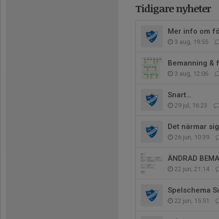
Tidigare nyheter
Mer info om fö
3 aug, 19:55
Bemanning & f
3 aug, 12:06
Snart…
29 jul, 16:23
Det närmar sig
26 jun, 10:39
ÄNDRAD BEMA
22 jun, 21:14
Spelschema S
22 jun, 15:51