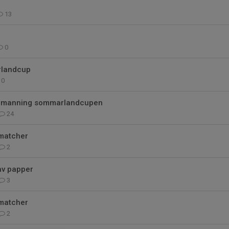
13
0
landcup
0
emanning sommarlandcupen
24
 matcher
2
av papper
3
 matcher
2