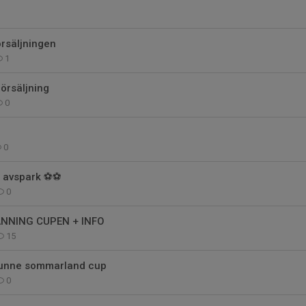
rsäljningen
1
örsäljning
0
0
 avspark ⚽️⚽️
0
NNING CUPEN + INFO
15
unne sommarland cup
0