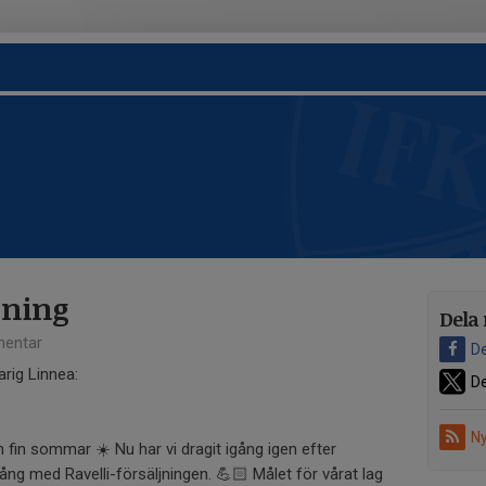
ljning
Dela 
entar
De
arig Linnea:
De
Ny
n fin sommar ☀️ Nu har vi dragit igång igen efter
gång med Ravelli-försäljningen. 💪🏻 Målet för vårat lag