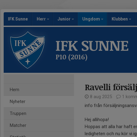
IFK Sunne
Herr
Junior
Ungdom
Klubben
IFK SUNNE
P10 (2016)
Ravelli försä
Hem
8 aug 2025
1 komm
Nyheter
info från försäljningsansv
Truppen
Hej allihopa!
Matcher
Hoppas att alla har haft e
ledigheten och nu kör vi i