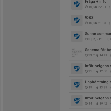
Fråga + info
16 jun, 22:01
!OBS!
10 jun, 21:03
Sunne sommar
3 jun, 21:10
Schema för b
23 maj, 14:41
Inför helgens
21 maj, 12:00
Upphämtning 
19 maj, 13:39
Inför helgens
14 maj, 19:42