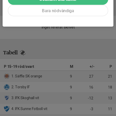
Referat
Bara nödvändiga
Inget referat skrivet
Tabell
P 15-19 röd/svart
M
+/-
P
1. Säffle SK orange
9
27
21
2. Torsby IF
9
16
18
3. IFK Skoghall vit
9
-12
13
4. IFK Sunne Fotboll vit
9
-3
11