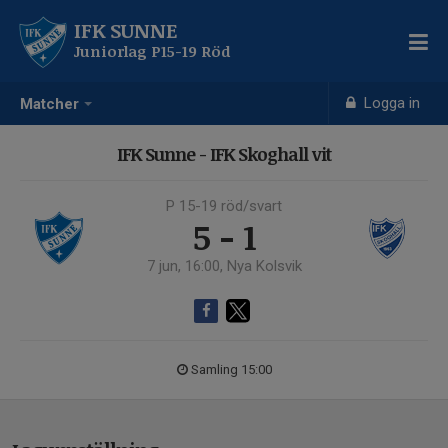
IFK SUNNE
Juniorlag P15-19 Röd
Logga in
Matcher
IFK Sunne - IFK Skoghall vit
P 15-19 röd/svart
5 - 1
7 jun, 16:00, Nya Kolsvik
Samling 15:00