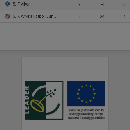
5. IF Viken
9
-4
10
6. IK Arvika Fotboll Junior
9
-24
4