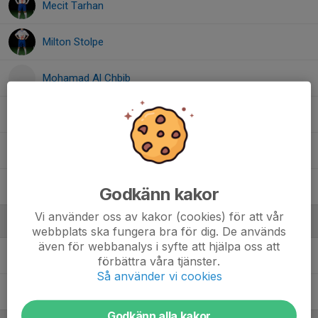
Mecit Tarhan
Milton Stolpe
Mohamad Al Chbib
Torsten Hide´n
, A-laget
Victor Espada
William Olsson-Lindh
Godkänn kakor
Vi använder oss av kakor (cookies) för att vår
Ledare
webbplats ska fungera bra för dig. De används
även för webbanalys i syfte att hjälpa oss att
Fredrik Chöler
Tränare
förbättra våra tjänster.
Så använder vi cookies
Magnus Olsson
Tränare
Godkänn alla kakor