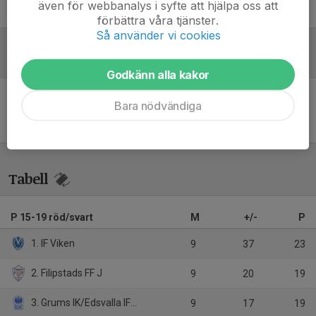
även för webbanalys i syfte att hjälpa oss att
Rickard Skoglund
Lagledare
förbättra våra tjänster.
Så använder vi cookies
Referat
Godkänn alla kakor
Bara nödvändiga
Inget referat skrivet
Tabell
P 15-19 röd/svart
M
+/-
P
1. IF Viken
9
37
23
2. Filipstads FF J
9
20
19
3. Grums IK/Edsvalla IF röd
9
17
19