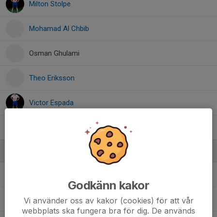
Milton Stolpe
Mohamad Al Chbib
Osman Ghulami
Theo Eriksson
Victor Espada
William Olsson-Lindh
Ledare
Erik Emanuelsson
Tränare
Godkänn kakor
Fredrik Chöler
Tränare
Vi använder oss av kakor (cookies) för att vår
webbplats ska fungera bra för dig. De används