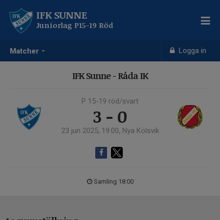
IFK SUNNE
Juniorlag P15-19 Röd
Logga in
Matcher
IFK Sunne - Råda IK
P 15-19 röd/svart
3 - 0
23 jun 2025, 19:00, Nya Kolsvik
Samling 18:00