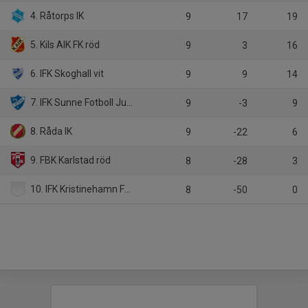
4. Råtorps IK
9
17
19
5. Kils AIK FK röd
9
3
16
6. IFK Skoghall vit
9
9
14
7. IFK Sunne Fotboll Junior vit
9
-3
9
8. Råda IK
9
-22
6
9. FBK Karlstad röd
8
-28
3
10. IFK Kristinehamn Fotboll 2007-09
8
-50
0