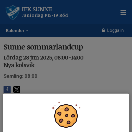
IFK SUNNE
Juniorlag P15-19 Röd
Logga in
Kalender
Sunne sommarlandcup
Lördag 28 jun 2025, 08:00-14:00
Nya kolsvik
Samling: 08:00