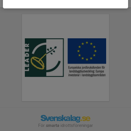
För
smarta
idrottsföreningar