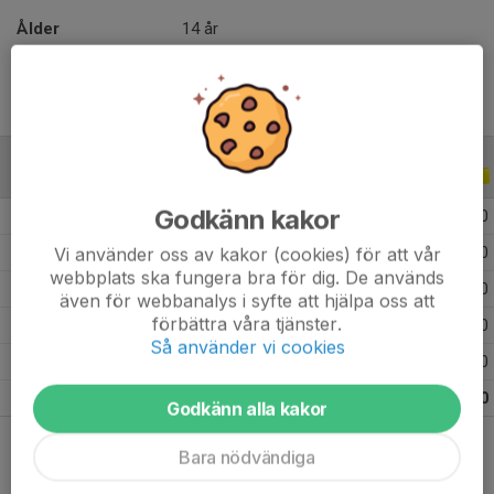
Ålder
14 år
ALLA SERIER
ALLA ÅR
Godkänn kakor
2025
28
0
0
0
Vi använder oss av kakor (cookies) för att vår
2024
22
0
0
0
webbplats ska fungera bra för dig. De används
2023
21
12
9
0
även för webbanalys i syfte att hjälpa oss att
förbättra våra tjänster.
2022
8
0
0
0
Så använder vi cookies
2021
9
0
0
0
Totalt
88
12
9
0
Godkänn alla kakor
Bara nödvändiga