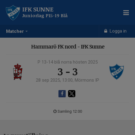
IFK SUNNE
Juniorlag P15-19 Blå
Logga in
Matcher
Hammarö FK nord - IFK Sunne
P 13-14 blå norra hösten 2025
3 - 3
28 sep 2025, 13:00, Mörmons IP
Samling 12:00