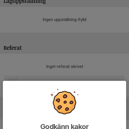
Laguppställning
Ingen uppställning ifylld
Referat
Inget referat skrivet
Tabell
Godkänn kakor
P 13-14 blå norra hösten