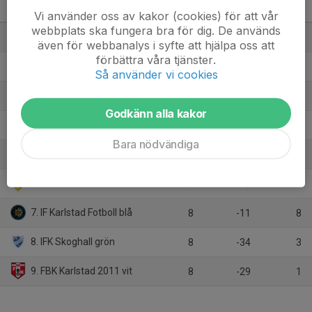
2025
M
+/-
P
Vi använder oss av kakor (cookies) för att vår
webbplats ska fungera bra för dig. De används
1. Hammarö FK nord
8
19
19
även för webbanalys i syfte att hjälpa oss att
förbättra våra tjänster.
2. Ämterviks FF
8
18
18
Så använder vi cookies
3. IFK Sunne Fotboll vit
8
15
14
Godkänn alla kakor
4. Torsby IF 2011
7
14
14
Bara nödvändiga
5. Norrstrands IF 2012 vit
8
1
12
6. Rinns AIK
7
7
11
7. IF Karlstad Fotboll blå
8
-11
8
8. IFK Skoghall grön
8
-34
3
9. FBK Karlstad 2011 vit
8
-29
1