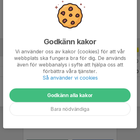
Ålder
20 år
Godkänn kakor
ALLA SERIER
ALLA ÅR
Vi använder oss av kakor (cookies) för att vår
webbplats ska fungera bra för dig. De används
2026
18
0
0
0
även för webbanalys i syfte att hjälpa oss att
förbättra våra tjänster.
Totalt
18
0
0
0
Så använder vi cookies
Godkänn alla kakor
Bara nödvändiga