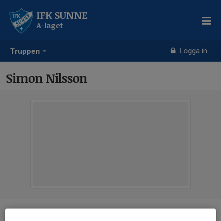
IFK SUNNE
A-laget
Logga in
Truppen
Simon Nilsson
Position
-