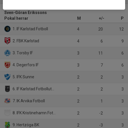
Sven-Göran Erikssons
Pokal herrar
M
+/-
P
1. IF Karlstad Fotboll
4
20
12
2. FBK Karlstad
4
6
9
3. Torsby IF
3
11
6
4. Degerfors IF
3
7
6
5. IFK Sunne
2
2
3
6. IF Karlstad Fotbollutveckling
2
2
3
7. IK Arvika Fotboll
2
1
3
8. IFK Kristinehamn Fotboll
2
-2
3
9. Hertzöga BK
2
-3
3