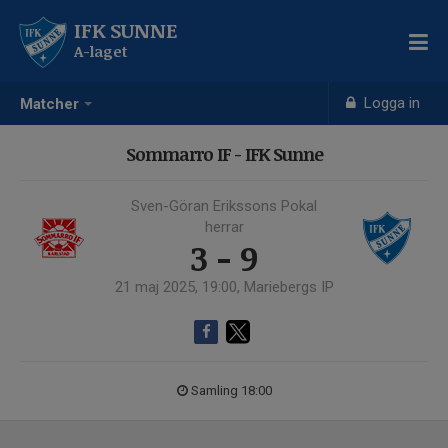
IFK SUNNE
A-laget
Logga in
Matcher
Sommarro IF - IFK Sunne
Sven-Göran Erikssons Pokal
herrar
3 - 9
21 maj 2025, 19:00, Mariebergs IP
Samling 18:00