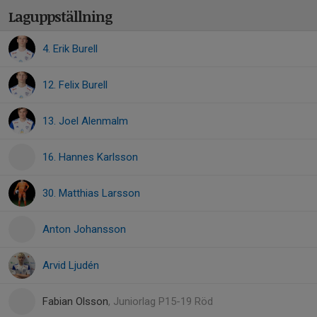
Laguppställning
4. Erik Burell
12. Felix Burell
13. Joel Alenmalm
16. Hannes Karlsson
30. Matthias Larsson
Anton Johansson
Arvid Ljudén
Fabian Olsson
, Juniorlag P15-19 Röd