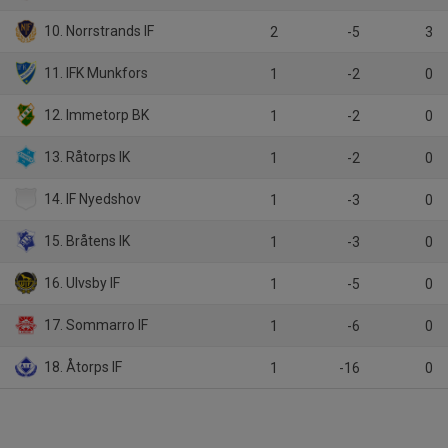
10. Norrstrands IF
2
-5
3
11. IFK Munkfors
1
-2
0
12. Immetorp BK
1
-2
0
13. Råtorps IK
1
-2
0
14. IF Nyedshov
1
-3
0
15. Bråtens IK
1
-3
0
16. Ulvsby IF
1
-5
0
17. Sommarro IF
1
-6
0
18. Åtorps IF
1
-16
0